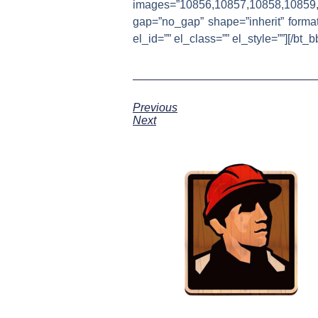
images=”10856,10857,10858,108
gap=”no_gap” shape=”inherit” format
el_id=”” el_class=”” el_style=””][/b
Previous
Next