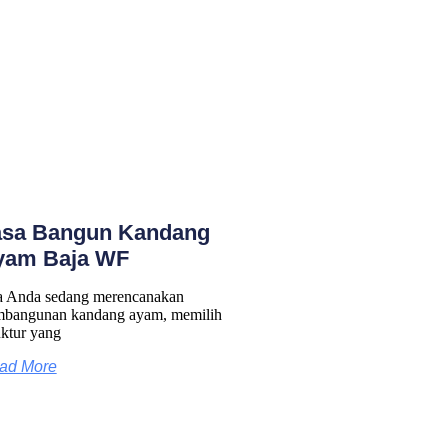
asa Bangun Kandang
yam Baja WF
a Anda sedang merencanakan
bangunan kandang ayam, memilih
uktur yang
ad More