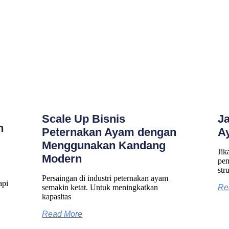
Scale Up Bisnis
J
n
Peternakan Ayam dengan
A
Menggunakan Kandang
Jik
Modern
pem
str
Persaingan di industri peternakan ayam
api
semakin ketat. Untuk meningkatkan
Re
kapasitas
Read More