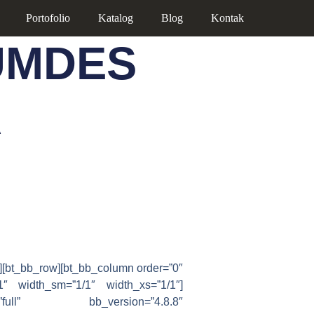
Portofolio
Katalog
Blog
Kontak
UMDES
A
][bt_bb_row][bt_bb_column order=”0″
1″ width_sm=”1/1″ width_xs=”1/1″]
”full” bb_version=”4.8.8″