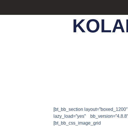
KOLA
[bt_bb_section layout=”boxed_1200″
lazy_load=”yes” bb_version=”4.8.
[bt_bb_css_image_grid im