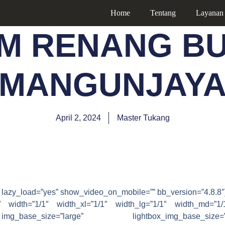
Home
Tentang
Layanan
M RENANG B
MANGUNJAY
April 2, 2024
Master Tukang
 lazy_load=”yes” show_video_on_mobile=”” bb_version=”4.8.8″
8″ width=”1/1″ width_xl=”1/1″ width_lg=”1/1″ width_md=”1/
g_base_size=”large” lightbox_img_base_size=