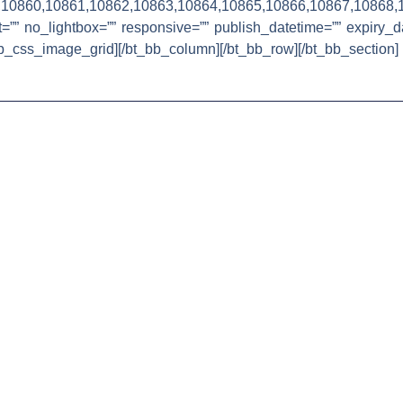
59,10860,10861,10862,10863,10864,10865,10866,10867,
=”” no_lightbox=”” responsive=”” publish_datetime=”” expiry_
t_bb_css_image_grid][/bt_bb_column][/bt_bb_row][/bt_bb_section]