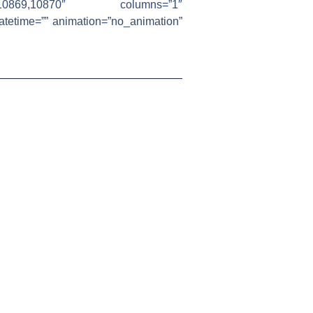
10868,10869,10870″ columns=”1″
datetime=”” animation=”no_animation”