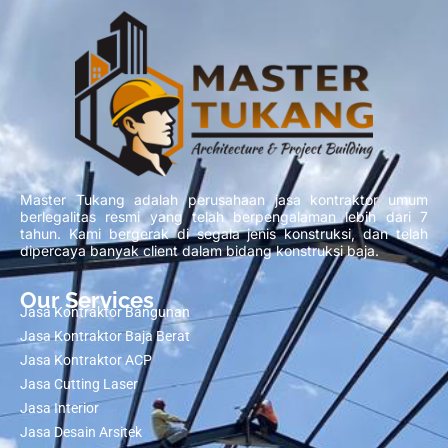
Master Tukang adalah perusahaan jasa kontraktor umum
berlegalitas resmi yang telah berpengalaman lebih dari 7
tahun. Kami bergerak di segala jenis konstruksi, dan telah
dipercaya banyak client dalam bidang konstruksi baja.
Our Services
Jasa Kontraktor Bangunan
Jasa Kontraktor Baja Berat
Jasa Kontraktor ACP
Jasa Cutting Laser
Jasa Interior
Jasa Desain Arsitek