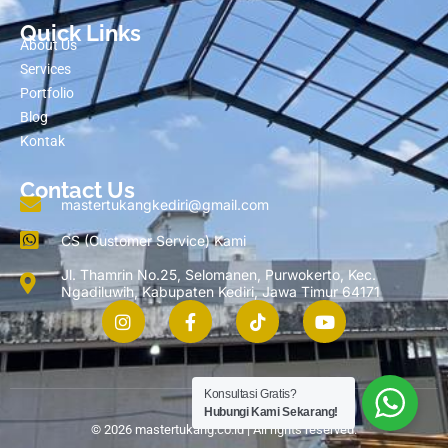
Quick Links
About Us
Services
Portfolio
Blog
Kontak
Contact Us
mastertukangkediri@gmail.com
CS (Customer Service) Kami
Jl. Thamrin No.25, Selomanen, Purwokerto, Kec.
Ngadiluwih, Kabupaten Kediri, Jawa Timur 64171
Konsultasi Gratis?
Hubungi Kami Sekarang!
© 2026 mastertukang.co.id | All rights reserved.