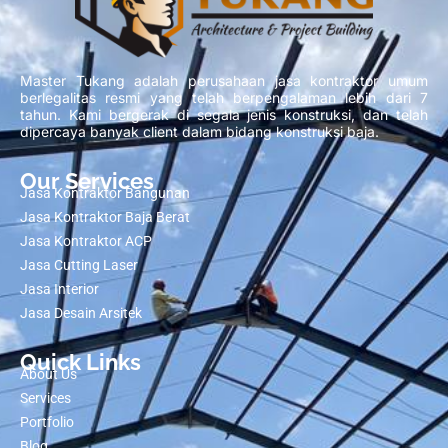
Master Tukang adalah perusahaan jasa kontraktor umum
berlegalitas resmi yang telah berpengalaman lebih dari 7
tahun. Kami bergerak di segala jenis konstruksi, dan telah
dipercaya banyak client dalam bidang konstruksi baja.
Our Services
Jasa Kontraktor Bangunan
Jasa Kontraktor Baja Berat
Jasa Kontraktor ACP
Jasa Cutting Laser
Jasa Interior
Jasa Desain Arsitek
Quick Links
About Us
Services
Portfolio
Blog