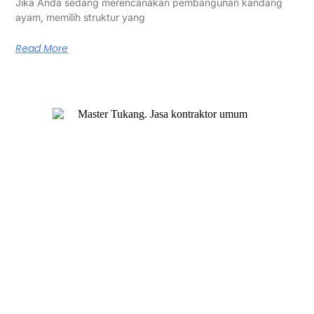
Jika Anda sedang merencanakan pembangunan kandang
ayam, memilih struktur yang
Read More
Master Tukang adalah perusahaan jasa kontraktor umum
berlegalitas resmi yang telah berpengalaman lebih dari 7
tahun. Kami bergerak di segala jenis konstruksi, dan telah
dipercaya banyak client dalam bidang konstruksi baja.
Our Services
Jasa Kontraktor Bangunan
Jasa Kontraktor Baja Berat
Jasa Kontraktor ACP
Jasa Cutting Laser
Jasa Interior
Jasa Desain Arsitek