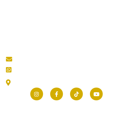
Quick Links
About Us
Services
Portfolio
Blog
Kontak
Contact Us
mastertukangkediri@gmail.com
CS (Customer Service) Kami
Jl. Thamrin No.25, Selomanen, Purwokerto, Kec.
Ngadiluwih, Kabupaten Kediri, Jawa Timur 64171
© 2026 mastertukang.co.id | All rights reserved.