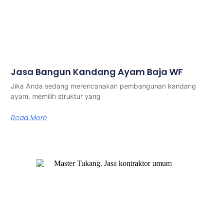
Jasa Bangun Kandang Ayam Baja WF
Jika Anda sedang merencanakan pembangunan kandang
ayam, memilih struktur yang
Read More
Master Tukang adalah perusahaan jasa kontraktor umum
berlegalitas resmi yang telah berpengalaman lebih dari 7
tahun. Kami bergerak di segala jenis konstruksi, dan telah
dipercaya banyak client dalam bidang konstruksi baja.