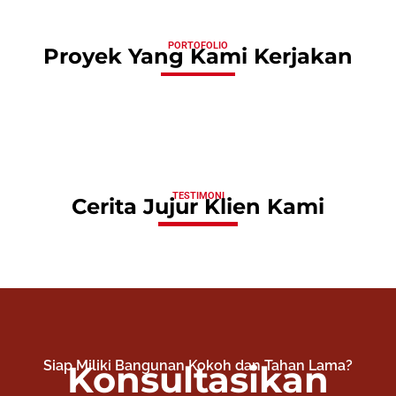
PORTOFOLIO
Proyek Yang Kami Kerjakan
TESTIMONI
Cerita Jujur Klien Kami​
Siap Miliki Bangunan Kokoh dan Tahan Lama?
Konsultasikan