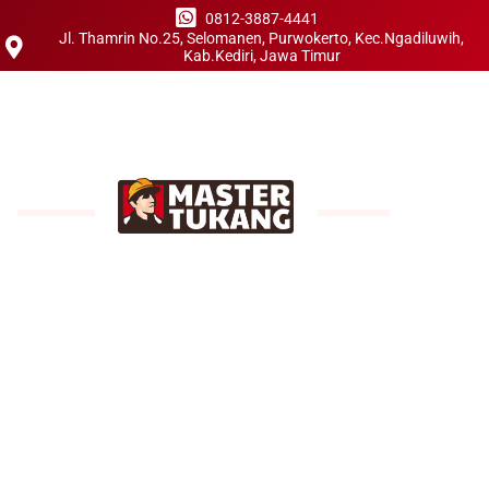
0812-3887-4441
Jl. Thamrin No.25, Selomanen, Purwokerto, Kec.Ngadiluwih,
Kab.Kediri, Jawa Timur
JASA KONTRAKTOR
PABRIK
PROFESIONAL #1
Master Tukang
adalah perusahaan konstruksi
berbadan hukum dengan legalitas resmi terdaftar
di KEMENKUMHAM Sebagai CV. ANUGERAH MITRA
KONSTRUKSI, spesialis jasa kontraktor pabrik