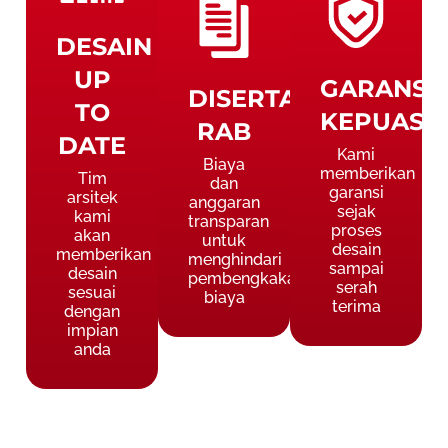
DESAIN
UP
GARANSI
DISERTAI
TO
KEPUASA
RAB
DATE
Kami
Biaya
memberikan
Tim
dan
garansi
arsitek
anggaran
sejak
kami
transparan
proses
akan
untuk
desain
memberikan
menghindari
sampai
desain
pembengkakan
serah
sesuai
biaya
terima
dengan
impian
anda