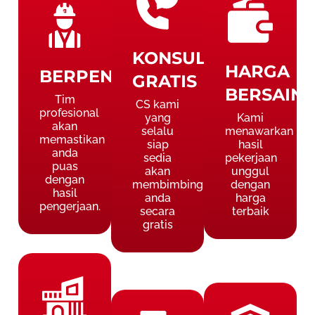
KONSULTASI
HARGA
BERPENGALAMAN
GRATIS
BERSAIN
Tim
CS kami
profesional
yang
Kami
akan
selalu
menawarkan
memastikan
siap
hasil
anda
sedia
pekerjaan
puas
akan
unggul
dengan
membimbing
dengan
hasil
anda
harga
pengerjaan.
secara
terbaik
gratis