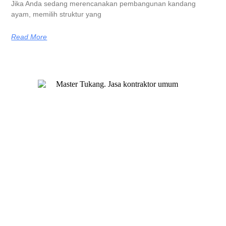
Jika Anda sedang merencanakan pembangunan kandang
ayam, memilih struktur yang
Read More
Master Tukang adalah perusahaan jasa kontraktor umum
berlegalitas resmi yang telah berpengalaman lebih dari 7 tahun.
Kami bergerak di segala jenis konstruksi, dan telah dipercaya
banyak client dalam bidang konstruksi baja.
Our Services
Jasa Kontraktor Bangunan
Jasa Kontraktor Baja Berat
Jasa Kontraktor ACP
Jasa Cutting Laser
Jasa Interior
Jasa Desain Arsitek