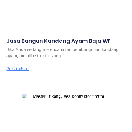
Jasa Bangun Kandang Ayam Baja WF
Jika Anda sedang merencanakan pembangunan kandang
ayam, memilih struktur yang
Read More
Master Tukang adalah perusahaan jasa kontraktor umum
berlegalitas resmi yang telah berpengalaman lebih dari 7
tahun. Kami bergerak di segala jenis konstruksi, dan telah
dipercaya banyak client dalam bidang konstruksi baja.