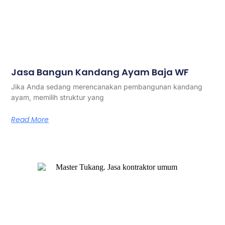
Jasa Bangun Kandang Ayam Baja WF
Jika Anda sedang merencanakan pembangunan kandang
ayam, memilih struktur yang
Read More
Master Tukang adalah perusahaan jasa kontraktor umum
berlegalitas resmi yang telah berpengalaman lebih dari 7
tahun. Kami bergerak di segala jenis konstruksi, dan telah
dipercaya banyak client dalam bidang konstruksi baja.