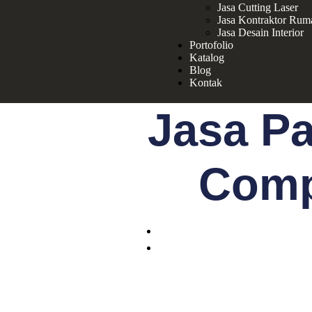
Jasa Cutting Laser
Jasa Kontraktor Rum
Jasa Desain Interior
Portofolio
Katalog
Blog
Kontak
Jasa P
Comp