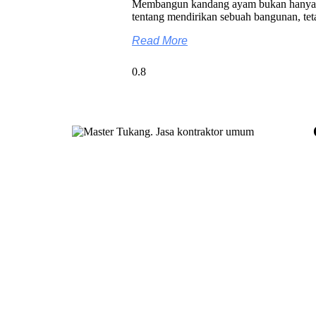
Membangun kandang ayam bukan hanya
tentang mendirikan sebuah bangunan, tet
Read More
Master Tukang adalah perusahaan jasa
kontraktor umum berlegalitas resmi yang telah
berpengalaman lebih dari 7 tahun. Kami
bergerak di segala jenis konstruksi, dan telah
dipercaya banyak client dalam bidang
konstruksi baja.