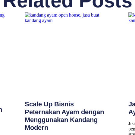
Related Posts
Scale Up Bisnis
J
n
Peternakan Ayam dengan
A
Menggunakan Kandang
Jik
Modern
pem
str