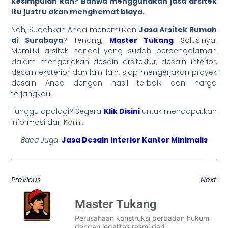
kesimpulan kan? Bahwa menggunakan jasa arsitek
itu justru akan menghemat biaya.
Nah, Sudahkah Anda menemukan
Jasa Arsitek Rumah
di Surabaya
? Tenang,
Master Tukang
Solusinya.
Memiliki arsitek handal yang sudah berpengalaman
dalam mengerjakan desain arsitektur, desain interior,
desain eksterior dan lain-lain, siap mengerjakan proyek
desain Anda dengan hasil terbaik dan harga
terjangkau.
Tunggu apalagi? Segera
Klik Disini
untuk mendapatkan
informasi dari Kami.
Baca Juga
:
Jasa Desain Interior Kantor Minimalis
Previous
Next
Master Tukang
Perusahaan konstruksi berbadan hukum
dengan legalitas resmi dari