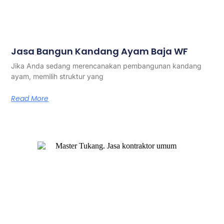
Jasa Bangun Kandang Ayam Baja WF
Jika Anda sedang merencanakan pembangunan kandang
ayam, memilih struktur yang
Read More
Master Tukang adalah perusahaan jasa kontraktor umum
berlegalitas resmi yang telah berpengalaman lebih dari 7
tahun. Kami bergerak di segala jenis konstruksi, dan telah
dipercaya banyak client dalam bidang konstruksi baja.
Our Services
Jasa Kontraktor Bangunan