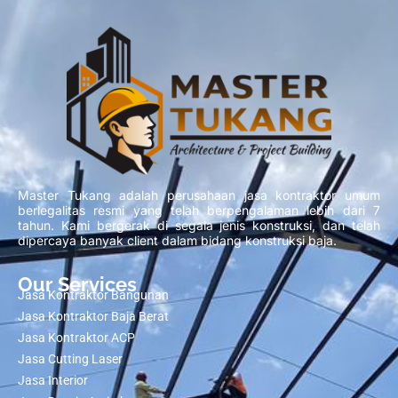
Master Tukang adalah perusahaan jasa kontraktor umum
berlegalitas resmi yang telah berpengalaman lebih dari 7
tahun. Kami bergerak di segala jenis konstruksi, dan telah
dipercaya banyak client dalam bidang konstruksi baja.
Our Services
Jasa Kontraktor Bangunan
Jasa Kontraktor Baja Berat
Jasa Kontraktor ACP
Jasa Cutting Laser
Jasa Interior