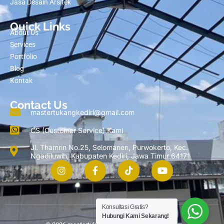
Jasa Desain Arsitek
Quick Links
About Us
Services
Portfolio
Blog
Kontak
Contact Us
mastertukangkediri@gmail.com
CS (Customer Service) Kami
Jl. Thamrin No.25, Selomanen, Purwokerto, Kec.
Ngadiluwih, Kabupaten Kediri, Jawa Timur 64171
Konsultasi Gratis?
Hubungi Kami Sekarang!