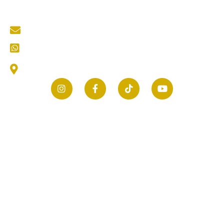
Contact Us
mastertukangkediri@gmail.com
CS (Customer Service) Kami
Jl. Thamrin No.25, Selomanen, Purwokerto, Kec.
Ngadiluwih, Kabupaten Kediri, Jawa Timur 64171
© 2026 mastertukang.co.id | All rights reserved.