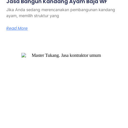
Jasa Bangun Kandang Ayam Baja WF
Jika Anda sedang merencanakan pembangunan kandang
ayam, memilih struktur yang
Read More
Master Tukang adalah perusahaan jasa kontraktor umum
berlegalitas resmi yang telah berpengalaman lebih dari 7
tahun. Kami bergerak di segala jenis konstruksi, dan telah
dipercaya banyak client dalam bidang konstruksi baja.
Our Services
Jasa Kontraktor Bangunan
Jasa Kontraktor Baja Berat
Jasa Kontraktor ACP
Jasa Cutting Laser
Jasa Interior