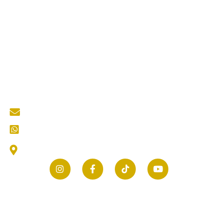
Jasa Desain Arsitek
Quick Links
About Us
Services
Portfolio
Blog
Kontak
Contact Us
mastertukangkediri@gmail.com
CS (Customer Service) Kami
Jl. Thamrin No.25, Selomanen, Purwokerto, Kec.
Ngadiluwih, Kabupaten Kediri, Jawa Timur 64171