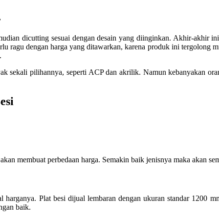
…
mudian dicutting sesuai dengan desain yang diinginkan. Akhir-akhir i
k perlu ragu dengan harga yang ditawarkan, karena produk ini tergolong
.
k sekali pilihannya, seperti ACP dan akrilik. Namun kebanyakan oran
esi
entu akan membuat perbedaan harga. Semakin baik jenisnya maka akan 
al harganya. Plat besi dijual lembaran dengan ukuran standar 120
ngan baik.