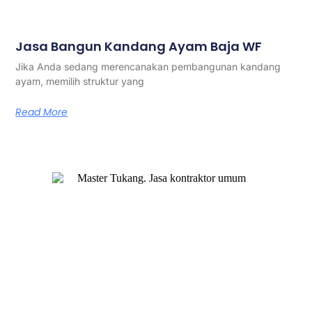
Jasa Bangun Kandang Ayam Baja WF
Jika Anda sedang merencanakan pembangunan kandang
ayam, memilih struktur yang
Read More
Master Tukang adalah perusahaan jasa kontraktor umum
berlegalitas resmi yang telah berpengalaman lebih dari 7
tahun. Kami bergerak di segala jenis konstruksi, dan telah
dipercaya banyak client dalam bidang konstruksi baja.
Our Services
Jasa Kontraktor Bangunan
Jasa Kontraktor Baja Berat
Jasa Kontraktor ACP