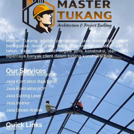
Master Tukang adalah perusahaan jasa kontraktor umum
berlegalitas resmi yang telah berpengalaman lebih dari 7
tahun. Kami bergerak di segala jenis konstruksi, dan telah
dipercaya banyak client dalam bidang konstruksi baja.
Our Services
Jasa Kontraktor Bangunan
Jasa Kontraktor Baja Berat
Jasa Kontraktor ACP
Jasa Cutting Laser
Jasa Interior
Jasa Desain Arsitek
Quick Links
About Us