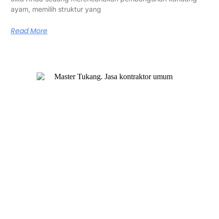
ayam, memilih struktur yang
Read More
Master Tukang adalah perusahaan jasa kontraktor umum
berlegalitas resmi yang telah berpengalaman lebih dari 7
tahun. Kami bergerak di segala jenis konstruksi, dan telah
dipercaya banyak client dalam bidang konstruksi baja.
Our Services
Jasa Kontraktor Bangunan
Jasa Kontraktor Baja Berat
Jasa Kontraktor ACP
Jasa Cutting Laser
Jasa Interior
Jasa Desain Arsitek