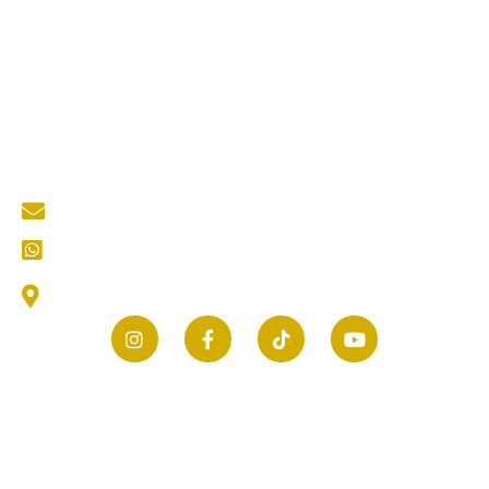
Quick Links
About Us
Services
Portfolio
Blog
Kontak
Contact Us
mastertukangkediri@gmail.com
CS (Customer Service) Kami
Jl. Thamrin No.25, Selomanen, Purwokerto, Kec.
Ngadiluwih, Kabupaten Kediri, Jawa Timur 64171
© 2026 mastertukang.co.id | All rights reserved.