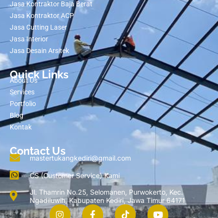
Jasa Kontraktor Baja Berat
Jasa Kontraktor ACP
Jasa Cutting Laser
Jasa Interior
Jasa Desain Arsitek
Quick Links
About Us
Services
Portfolio
Blog
Kontak
Contact Us
mastertukangkediri@gmail.com
CS (Customer Service) Kami
Jl. Thamrin No.25, Selomanen, Purwokerto, Kec.
Ngadiluwih, Kabupaten Kediri, Jawa Timur 64171