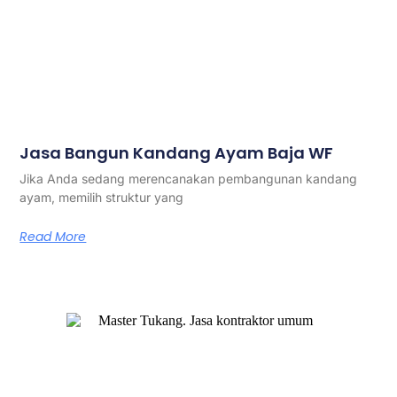
Jasa Bangun Kandang Ayam Baja WF
Jika Anda sedang merencanakan pembangunan kandang
ayam, memilih struktur yang
Read More
Master Tukang adalah perusahaan jasa kontraktor umum
berlegalitas resmi yang telah berpengalaman lebih dari 7
tahun. Kami bergerak di segala jenis konstruksi, dan telah
dipercaya banyak client dalam bidang konstruksi baja.