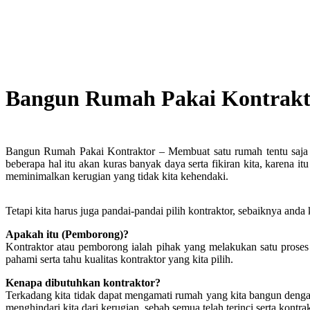
Bangun Rumah Pakai Kontrakt
Bangun Rumah Pakai Kontraktor – Membuat satu rumah tentu saja bu
beberapa hal itu akan kuras banyak daya serta fikiran kita, karena 
meminimalkan kerugian yang tidak kita kehendaki.
Tetapi kita harus juga pandai-pandai pilih kontraktor, sebaiknya and
Apakah itu (Pemborong)?
Kontraktor atau pemborong ialah pihak yang melakukan satu proses p
pahami serta tahu kualitas kontraktor yang kita pilih.
Kenapa dibutuhkan kontraktor?
Terkadang kita tidak dapat mengamati rumah yang kita bangun dengan t
menghindari kita dari kerugian, sebab semua telah terinci serta kontrak