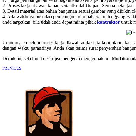
1. Harga pembangunan serta bagaimana skema pembayaran (term), yakn
2. Proses kerja, diawali kapan serta disudahi kapan. Semua pekerjaa
3. Detail material atau bahan bangunan sesuai gambar yang dibikin ole
4. Ada waktu garansi dari pembangunan rumah, yakni tenggang waktu
anda targetkan, bila tidak anda dapat minta pihak
kontraktor
untuk m
Umumnya sebelum proses kerja diawali anda serta kontraktor akan t
dengan waktu garansinya, Anda akan terima surat penyerahan bangunan
Demikian, sekelumit deskripsi mengenai menggunakan . Mudah-muda
PREVIOUS