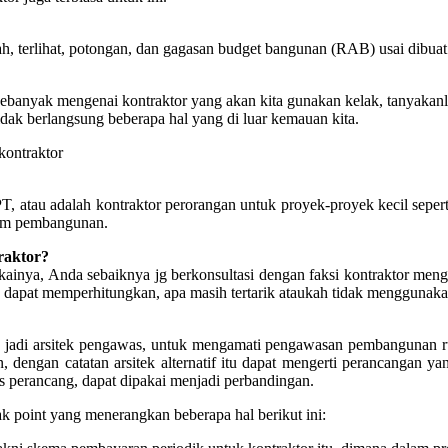
, terlihat, potongan, dan gagasan budget bangunan (RAB) usai dibuat 
ebanyak mengenai kontraktor yang akan kita gunakan kelak, tanyakanl
dak berlangsung beberapa hal yang di luar kemauan kita.
T, atau adalah kontraktor perorangan untuk proyek-proyek kecil seper
lam pembangunan.
raktor?
ainya, Anda sebaiknya jg berkonsultasi dengan faksi kontraktor menge
pat memperhitungkan, apa masih tertarik ataukah tidak menggunakan 
, jadi arsitek pengawas, untuk mengamati pengawasan pembangunan rum
n, dengan catatan arsitek alternatif itu dapat mengerti perancangan
s perancang, dapat dipakai menjadi perbandingan.
 point yang menerangkan beberapa hal berikut ini: