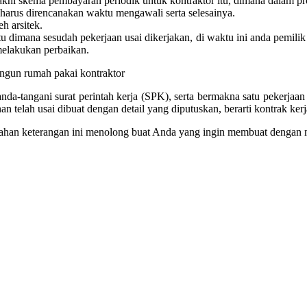
i skema pembayaran periodik untuk kontraktor itu, dimana dalam prosed
n harus direncanakan waktu mengawali serta selesainya.
h arsitek.
 dimana sesudah pekerjaan usai dikerjakan, di waktu ini anda pemil
elakukan perbaikan.
anda-tangani surat perintah kerja (SPK), serta bermakna satu pekerj
 telah usai dibuat dengan detail yang diputuskan, berarti kontrak kerj
han keterangan ini menolong buat Anda yang ingin membuat dengan 