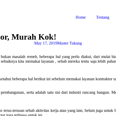
Home
Tentang
or, Murah Kok!
May 17, 2019
Master Tukang
kan masalah remeh, beberapa hal yang perlu diakui, dari mulai biaya
itu sebaiknya kita memakai layanan , sebab mereka tentu saja lebih pah
a ketahui beberapa hal berikut ini sebelum memakai layanan kontraktor
embangunan, serta adalah satu sisi dari industri rancang bangun. Me
erus-terusan sebab aktivitas kerja atau yang lain, belum juga untuk b
tor juga terbiasa untuk ini.