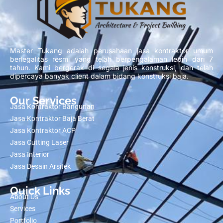
Master Tukang adalah perusahaan jasa kontraktor umum
berlegalitas resmi yang telah berpengalaman lebih dari 7
tahun. Kami bergerak di segala jenis konstruksi, dan telah
dipercaya banyak client dalam bidang konstruksi baja.
Our Services
Jasa Kontraktor Bangunan
Jasa Kontraktor Baja Berat
Jasa Kontraktor ACP
Jasa Cutting Laser
Jasa Interior
Jasa Desain Arsitek
Quick Links
About Us
Services
Portfolio