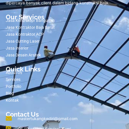
dipercaya banyak client dalam bidang konstruksi baja.
Our Services
Jasa Kontraktor Bangunan
Jasa Kontraktor Baja Berat
Jasa Kontraktor ACP
Jasa Cutting Laser
Jasa Interior
Jasa Desain Arsitek
Quick Links
About Us
Services
Portfolio
Blog
Kontak
Contact Us
mastertukangkediri@gmail.com
CS (Customer Service) Kami